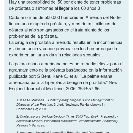
Hay una probabilidad del 50 por ciento de tener problemas
de próstata o síntomas al llegar a los 60 años.3
Cada año más de 500.000 hombres en América del Norte
tienen una cirugía de próstata, y más de mil millones de
dólares al año son gastados en el tratamiento de los
problemas de la próstata.
La cirugía de próstata a menudo resulta en la incontinencia
y la impotencia y puede provocar en los hombres que la
experimentan, una vida sin relaciones sexuales .
La palma enana americana no es un remedio eficaz para el
agrandamiento de la próstata basándose en la información
publicada por: S Bent, Kane C, et al. "La palma enana
americana para la hiperplasia benigna de próstata." New
England Journal of Medicine, 2006; 354:557-66
1. Issa M, Marshall F.
Contemporary Diagnosis and Management of
. 3rd ed. Newtown, Pa:Handbooks in
Diseases of the Prostate
Healthcare Co; 2005.
2.
Prepared by
Contemporary Urology/Urology Times 2005 Fact Book.
Advanstar Medical Economics Healthcare Communications Secondary
Research Services.
3. American Urological Association Education and Research, Inc.