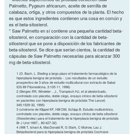
Palmetto, Pygeum africanum, aceite de semilla de
calabaza, ortiga, y otros compuestos de la planta. El hecho
es que estos ingredientes contienen una cosa en común y
es el beta-sitosterol.
* Saw Palmetto en sí contiene una pequeña cantidad beta-
sitosterol, en comparación con la cantidad de beta-
sitiosterol que se pone a disposición de los fabricantes de
beta-sitosterol. Se dice que serían cientos, la cantidad de
cápsulas de Saw Palmetto necesarias para alcanzar 300
mg de beta-sitosterol.
1 (D. Bach, L. Ebeling a largo plazo el tratamiento farmacológico de la
hiperplasia benigna de próstata -. Los resultados de un estudio
prospectivo de 3 años de estudio multicultural con extracto de Sabal
IDS 89 Fitomedicina, 3:105-11, 1996)
2 (Berges RR, Windeler .. J., Trampisch HJ, et al aleatorizado,
controlado con placebo, doble ciego, ensayo clínico de beta-sitosterol
en pacientes con hiperplasia benigna de próstata The Lancet;
345:1529-32, 1995)
3 (síndrome de Klippel KF, Hiltl DM, Schipp B. Estudio multicéntrico,
controlado con placebo, doble ciego, ensayo clínico de beta-sitosterol
(fitoesteroles) para el tratamiento de la hiperplasia benigna de próstata
Br J Urol 1997;.. 80:427-32)
4 (Wilt T, Ishani A, MacDonald R, G Stark, C Mulrow, Lau J.
Betasitosterol para la hiperplasia benigna de próstata Cochrane